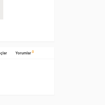
0
çlar
Yorumlar
mıştır.
pi
Motor Hacmi