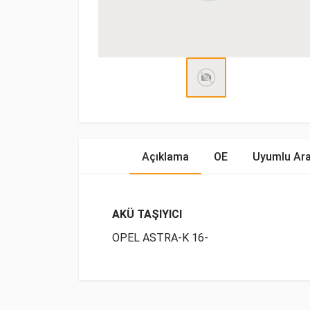
Açıklama
OE
Uyumlu Ara
AKÜ TAŞIYICI
OPEL ASTRA-K 16-
OE Numaraları
Bu ürün hakkında herhangi bir yorum yapılma
Marka
Model
Yakıp Ti