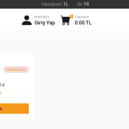
Para Birimi:
TL
Dil:
TR
Merhaba
Sepetim
0
Giriş Yap
0.00 TL
Stokta Yok
14
A
e