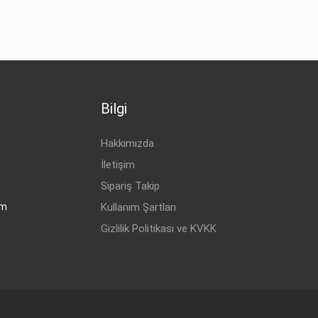
1.6 CDTI
1.4T SIDI
1.4T SIDI
1.4
Bilgi
1.0T SIDI
1.6 CDTI
Hakkımızda
1.4T SIDI
İletişim
1.6 CDTI
Sipariş Takip
om
Kullanım Şartları
Gizlilik Politikası ve KVKK