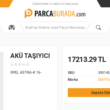
TÜRKIYE'NIN OTOMOTIV PARÇACISI
AKÜ TAŞIYICI
17213.29 TL
OPEL ASTRA-K 16-
SKU
390145
Marka
GM/PS
Sepete Ekl