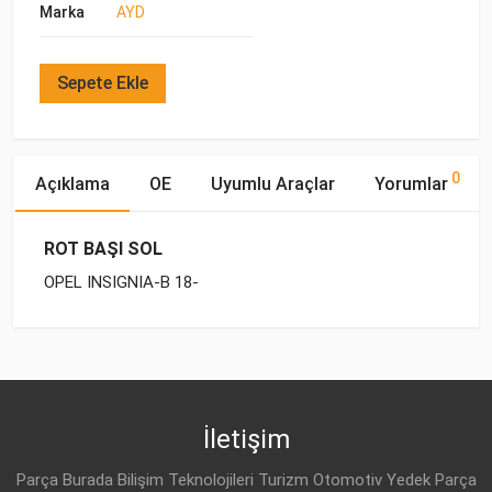
Marka
AYD
Sepete Ekle
0
Açıklama
OE
Uyumlu Araçlar
Yorumlar
ROT BAŞI SOL
OPEL INSIGNIA-B 18-
OE Numaraları
Bu ürün hakkında herhangi bir yorum yapılmamıştır.
Marka
Model
Yakıp Tipi
Motor Hacmi
OPEL
OPEL
INSIGNIA-B (2017-)
DİZEL
1.6 CDTI
23449522
OPEL
INSIGNIA-B (2017-)
BENZİN
1.5 T
İletişim
OPEL
INSIGNIA-B (2017-)
BENZİN
1.5 T
Parça Burada Bilişim Teknolojileri Turizm Otomotiv Yedek Parça