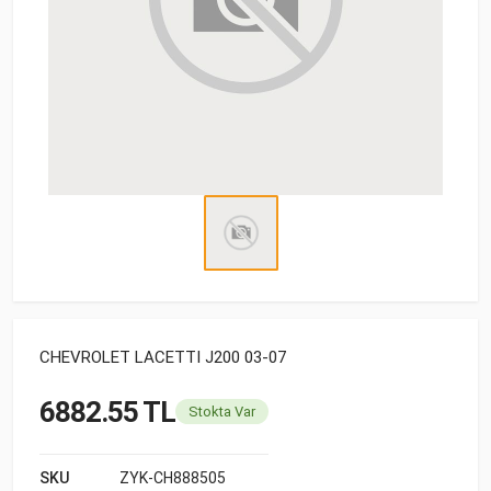
CHEVROLET LACETTI J200 03-07
6882.55 TL
Stokta Var
SKU
ZYK-CH888505