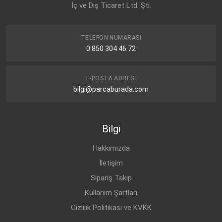
İç ve Dış Ticaret Ltd. Şti.
CHEVROLET
LACETTI J200 (2003-
BENZİN
1.4 16V
2014)
CHEVROLET
LACETTI J200 (2003-
BENZİN
1.6
TELEFON NUMARASI
2014)
0 850 304 46 72
E-POSTA ADRESI
bilgi@parcaburada.com
Bilgi
Hakkımızda
İletişim
Sipariş Takip
Kullanım Şartları
Gizlilik Politikası ve KVKK