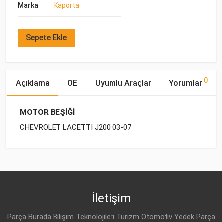
Marka
Kaporta
Sepete Ekle
0
Açıklama
OE
Uyumlu Araçlar
Yorumlar
MOTOR BEŞİĞİ
CHEVROLET LACETTI J200 03-07
OE Numaraları
Bu ürün hakkında herhangi bir yorum yapılmamıştır.
Yakıp
Motor
Marka
Model
Tipi
Hacmi
DAEWOO
96549877
CHEVROLET
LACETTI J200 (2003-
BENZİN
1.4 16V
2014)
İletişim
CHEVROLET
LACETTI J200 (2003-
BENZİN
1.6
Parça Burada Bilişim Teknolojileri Turizm Otomotiv Yedek Parça
2014)