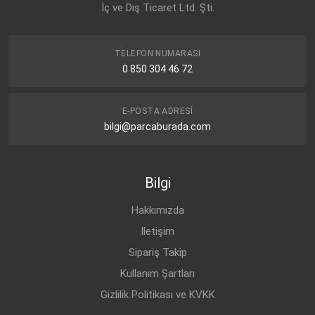
İç ve Dış Ticaret Ltd. Şti.
CHEVROLET
LACETTI J200 (2003-
BENZİN
1.8
2014)
CHEVROLET
LACETTI J200 (2003-
BENZİN
1.8
TELEFON NUMARASI
2014)
0 850 304 46 72
CHEVROLET
NUBIRA (2005-2012)
BENZİN
1.6
CHEVROLET
NUBIRA (2005-2012)
BENZİN
1.8
E-POSTA ADRESI
bilgi@parcaburada.com
CHEVROLET
NUBIRA (2005-2012)
BENZİN
1.8
CHEVROLET
NUBIRA (2005-2012)
BENZİN
1.6
Bilgi
CHEVROLET
NUBIRA (2005-2012)
BENZİN
1.8
Hakkımızda
İletişim
Sipariş Takip
Kullanım Şartları
Gizlilik Politikası ve KVKK