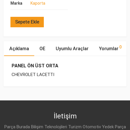
Marka
Kaporta
Sepete Ekle
0
Açıklama
OE
Uyumlu Araçlar
Yorumlar
PANEL ÖN ÜST ORTA
CHEVROLET LACETTI
OE Numaraları
Bu ürün hakkında herhangi bir yorum yapılmamıştır.
Yakıp
Motor
Marka
Model
Tipi
Hacmi
DAEWOO
96617416
CHEVROLET
LACETTI J200 (2003-
BENZİN
1.4 16V
2014)
İletişim
DAEWOO
96544621
CHEVROLET
LACETTI J200 (2003-
BENZİN
1.6
Parça Burada Bilişim Teknolojileri Turizm Otomotiv Yedek Parça
2014)