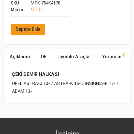
SKU
MTK-754K4178
Marka
Mette
Sepete Ekle
0
Açıklama
OE
Uyumlu Araçlar
Yorumlar
ÇEKİ DEMİR HALKASI
OPEL ASTRA-J 10- / ASTRA-K 16- / INSIGNIA-B 17- /
ADAM 13-
OE Numaraları
Bu ürün hakkında herhangi bir yorum yapılmamıştır.
Marka
Model
Yakıp Tipi
Motor Hacmi
OPEL
OPEL
AMPERA (2012-)
ELEKTRİK
EV 150
13 34 156
OPEL
ASTRA-J (2010-)
BENZİN
1.4
İletişim
OPEL