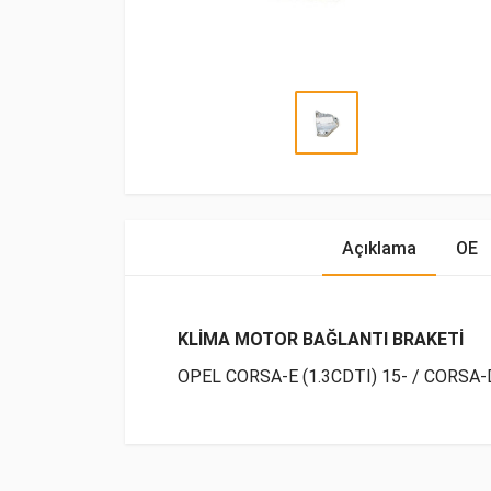
Açıklama
OE
KLİMA MOTOR BAĞLANTI BRAKETİ
OPEL CORSA-E (1.3CDTI) 15- / CORSA-D
OE Numaraları
Bu ürün hakkında herhangi bir yorum yapılma
Marka
Model