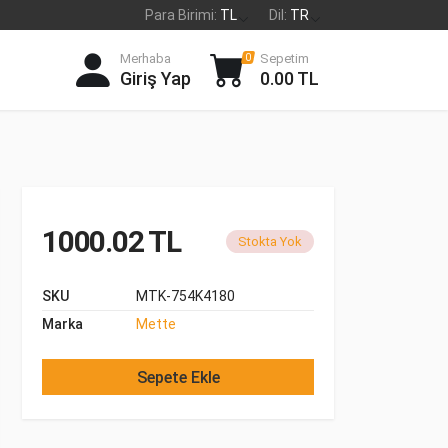
Para Birimi:
TL
Dil:
TR
Merhaba
Sepetim
0
Giriş Yap
0.00 TL
1000.02 TL
Stokta Yok
SKU
MTK-754K4180
Marka
Mette
Sepete Ekle