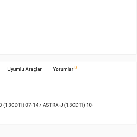
0
Uyumlu Araçlar
Yorumlar
 (1.3CDTI) 07-14 / ASTRA-J (1.3CDTI) 10-
mıştır.
Yakıp Tipi
Motor Hacmi