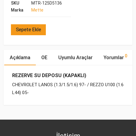
SKU
MTR-125D5136
Marka
Mette
Sepete Ekle
0
Açıklama
OE
Uyumlu Araçlar
Yorumlar
REZERVE SU DEPOSU (KAPAKLI)
CHEVROLET LANOS (1.3/1.5/1.6) 97- / REZZO U100 (1.6
L44) 05-
OE Numaraları
Bu ürün hakkında herhangi bir yorum yapılmamıştır.
Marka
Model
Yakıp Tipi
Motor Hacmi
DAEWOO
CHEVROLET
REZZO (2005-2008)
BENZİN
1.6
96182279
İletişim