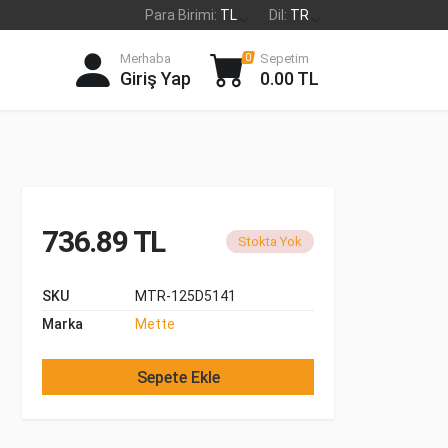
Para Birimi:
TL
Dil:
TR
Merhaba
Sepetim
0
Giriş Yap
0.00 TL
736.89 TL
Stokta Yok
SKU
MTR-125D5141
Marka
Mette
Sepete Ekle