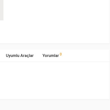
0
Uyumlu Araçlar
Yorumlar
mıştır.
ıp Tipi
Motor Hacmi