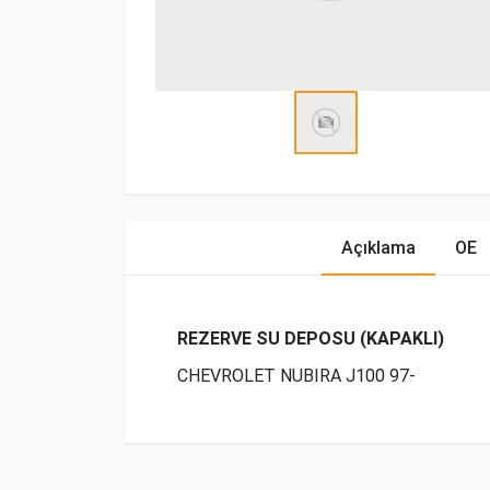
Açıklama
OE
REZERVE SU DEPOSU (KAPAKLI)
CHEVROLET NUBIRA J100 97-
OE Numaraları
Bu ürün hakkında herhangi bir yorum yapılma
Marka
Model
Yak