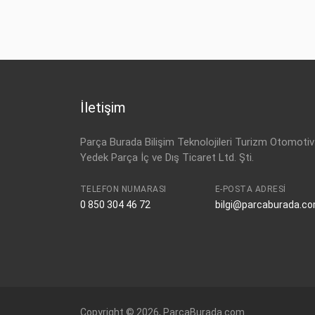
İletişim
Parça Burada Bilişim Teknolojileri Turizm Otomotiv
Yedek Parça İç ve Dış Ticaret Ltd. Şti.
TELEFON NUMARASI
E-POSTA ADRESI
0 850 304 46 72
bilgi@parcaburada.c
Copyright © 2026, ParcaBurada.com