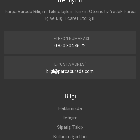
CHEVROLET
TRAX (2013-2015)
BENZİN
1.4 4X4
13 04 041
Parça Burada Bilişim Teknolojileri Turizm Otomotiv Yedek Parça
OPEL
MOKKA (2013-2016)
BENZİN
1.4 4x4
OPEL
İç ve Dış Ticaret Ltd. Şti.
95201979
OPEL
MOKKA (2013-2016)
BENZİN
1.6
OPEL
OPEL
MOKKA (2013-2016)
BENZİN
1.4
95380033
TELEFON NUMARASI
0 850 304 46 72
OPEL
MOKKA (2013-2016)
BENZİN
1.4
OPEL
MOKKA-X (2017-
BENZİN
1.6
2019)
E-POSTA ADRESI
bilgi@parcaburada.com
Bilgi
Hakkımızda
İletişim
Sipariş Takip
Kullanım Şartları