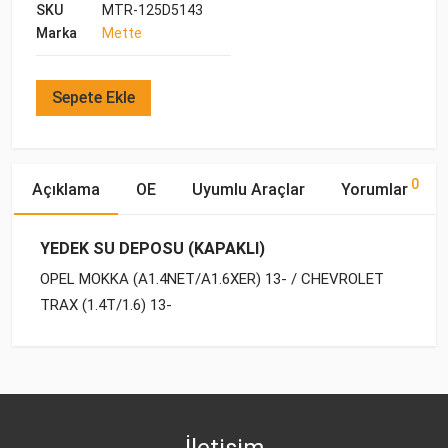
SKU
MTR-125D5143
Marka
Mette
Sepete Ekle
0
Açıklama
OE
Uyumlu Araçlar
Yorumlar
YEDEK SU DEPOSU (KAPAKLI)
OPEL MOKKA (A1.4NET/A1.6XER) 13- / CHEVROLET
TRAX (1.4T/1.6) 13-
OE Numaraları
Bu ürün hakkında herhangi bir yorum yapılmamıştır.
Yakıp
Motor
Marka
Model
Tipi
Hacmi
OPEL
13 04 029
CHEVROLET
TRAX (2013-2015)
BENZİN
1.6
İletişim
OPEL