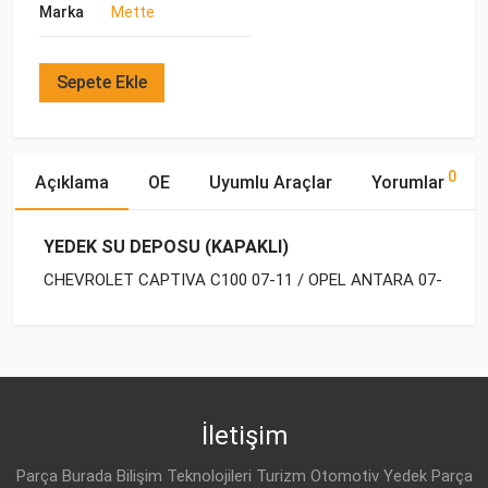
Marka
Mette
Sepete Ekle
0
Açıklama
OE
Uyumlu Araçlar
Yorumlar
YEDEK SU DEPOSU (KAPAKLI)
CHEVROLET CAPTIVA C100 07-11 / OPEL ANTARA 07-
OE Numaraları
Bu ürün hakkında herhangi bir yorum yapılmamıştır.
Marka
Model
Yakıp Tipi
Motor Hacmi
İletişim
Parça Burada Bilişim Teknolojileri Turizm Otomotiv Yedek Parça