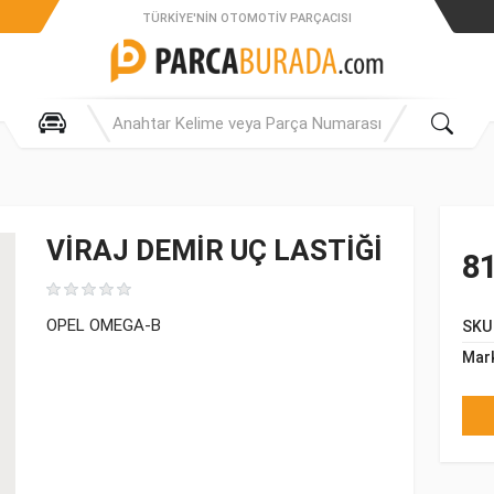
TÜRKIYE'NIN OTOMOTIV PARÇACISI
VİRAJ DEMİR UÇ LASTİĞİ
81
OPEL OMEGA-B
SKU
Mar