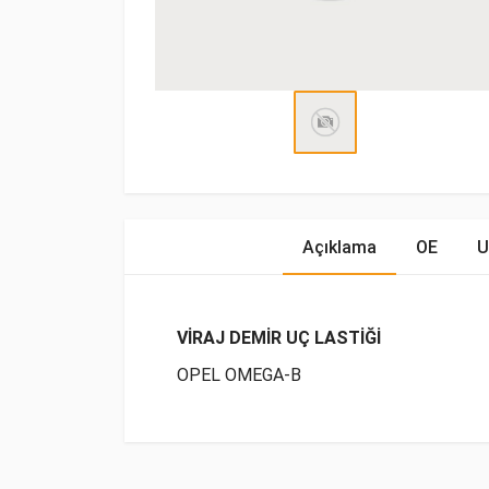
Açıklama
OE
U
VİRAJ DEMİR UÇ LASTİĞİ
OPEL OMEGA-B
OE Numaraları
Bu ürün hakkında herhangi bir yorum yapılma
Marka
Model
Yakıp T