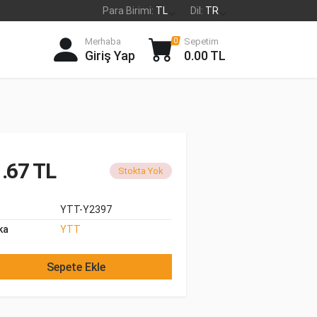
Para Birimi:
TL
Dil:
TR
Merhaba
Sepetim
0
Giriş Yap
0.00 TL
.67 TL
Stokta Yok
YTT-Y2397
ka
YTT
Sepete Ekle