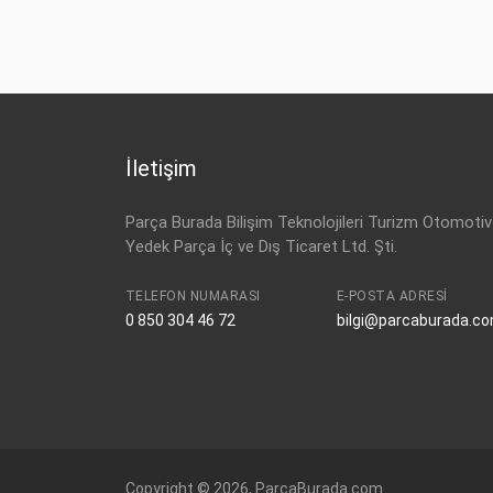
İletişim
Parça Burada Bilişim Teknolojileri Turizm Otomotiv
Yedek Parça İç ve Dış Ticaret Ltd. Şti.
TELEFON NUMARASI
E-POSTA ADRESI
0 850 304 46 72
bilgi@parcaburada.c
Copyright © 2026, ParcaBurada.com