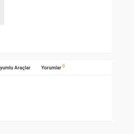
0
yumlu Araçlar
Yorumlar
mıştır.
ipi
Motor Hacmi