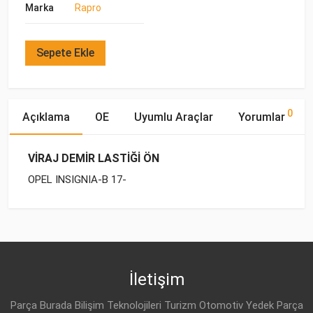
Marka
Rapro
Sepete Ekle
0
Açıklama
OE
Uyumlu Araçlar
Yorumlar
VİRAJ DEMİR LASTİĞİ ÖN
OPEL INSIGNIA-B 17-
OE Numaraları
Bu ürün hakkında herhangi bir yorum yapılmamıştır.
Marka
Model
Yakıp Tipi
Motor Hacmi
OPEL
OPEL
INSIGNIA-B (2017-)
DİZEL
1.6 CDTI
84144881L
OPEL
INSIGNIA-B (2017-)
BENZİN
1.5 T
İletişim
OPEL
23338477L
OPEL
INSIGNIA-B (2017-)
BENZİN
1.5 T
Parça Burada Bilişim Teknolojileri Turizm Otomotiv Yedek Parça