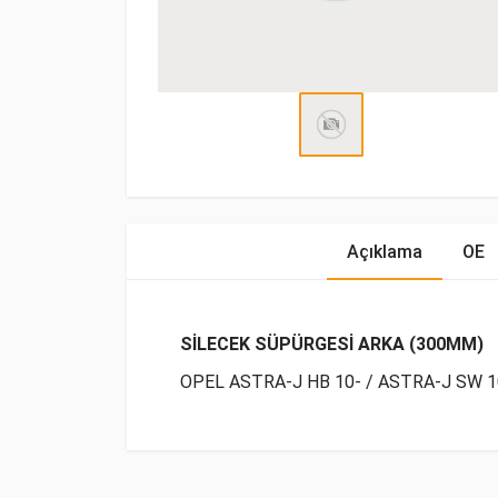
Açıklama
OE
SİLECEK SÜPÜRGESİ ARKA (300MM)
OPEL ASTRA-J HB 10- / ASTRA-J SW 1
OE Numaraları
Bu ürün hakkında herhangi bir yorum yapılma
Marka
Model