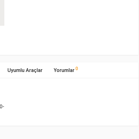
0
Uyumlu Araçlar
Yorumlar
0-
mıştır.
Yakıp Tipi
Motor Hacmi