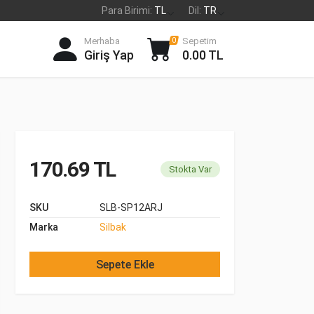
Para Birimi:
TL
Dil:
TR
Merhaba
Sepetim
0
Giriş Yap
0.00 TL
170.69 TL
Stokta Var
SKU
SLB-SP12ARJ
Marka
Silbak
Sepete Ekle