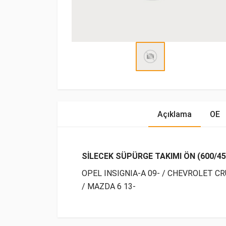
Açıklama
OE
SİLECEK SÜPÜRGE TAKIMI ÖN (600/45
OPEL INSIGNIA-A 09- / CHEVROLET CRU
/ MAZDA 6 13-
OE Numaraları
Bu ürün hakkında herhangi bir yorum yapılma