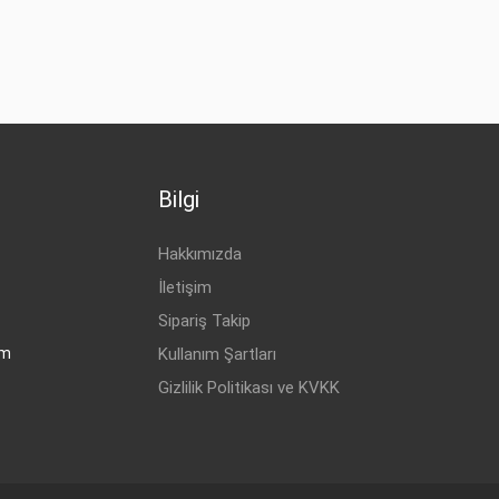
Yakıp Tipi
Motor Hacmi
BENZİN
1.6
BENZİN
1.6
BENZİN
2.0
BENZİN
2.0
Bilgi
BENZİN
2.0
DİZEL
1.6 CRDi 90
Hakkımızda
DİZEL
1.6 CRDi 115
İletişim
DİZEL
1.6 CRDi 115
Sipariş Takip
om
Kullanım Şartları
DİZEL
1.6 CRDi 90
Gizlilik Politikası ve KVKK
DİZEL
1.6 CRDi 115
DİZEL
2.0 CRDi
BENZİN
1.8 MRZ