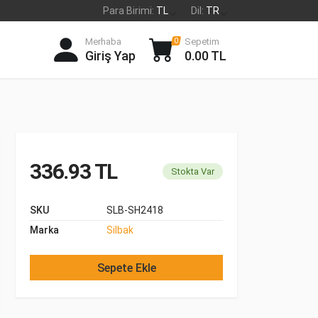
Para Birimi:
TL
Dil:
TR
Merhaba
Sepetim
0
Giriş Yap
0.00 TL
336.93 TL
Stokta Var
SKU
SLB-SH2418
Marka
Silbak
Sepete Ekle