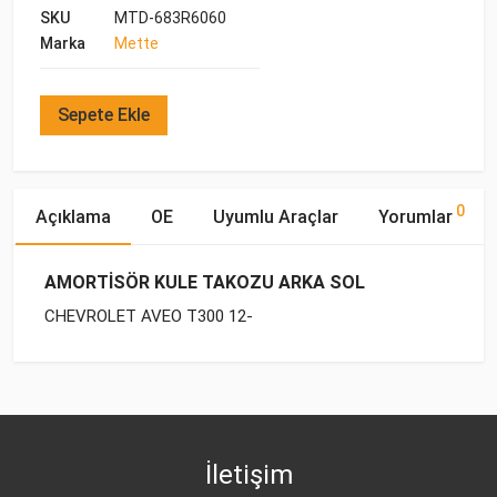
SKU
MTD-683R6060
Marka
Mette
Sepete Ekle
0
Açıklama
OE
Uyumlu Araçlar
Yorumlar
AMORTİSÖR KULE TAKOZU ARKA SOL
CHEVROLET AVEO T300 12-
OE Numaraları
Bu ürün hakkında herhangi bir yorum yapılmamıştır.
Yakıp
Motor
Marka
Model
Tipi
Hacmi
DAEWOO
96853909
CHEVROLET
AVEO T300 (2012-
BENZİN
1.4 16V
2015)
İletişim