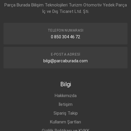
CHEVROLET
AVEO T300 (2012-
BENZİN
1.2 16V
Parça Burada Bilişim Teknolojileri Turizm Otomotiv Yedek Parça
2015)
İç ve Dış Ticaret Ltd. Şti.
CHEVROLET
AVEO T300 (2012-
DİZEL
1.3 D
2015)
CHEVROLET
AVEO T300 (2012-
DİZEL
1.3 D
TELEFON NUMARASI
2015)
0 850 304 46 72
CHEVROLET
AVEO T300 (2012-
DİZEL
1.3 D
2015)
E-POSTA ADRESI
CHEVROLET
AVEO T300 (2012-
DİZEL
1.3 D
bilgi@parcaburada.com
2015)
CHEVROLET
AVEO T300 (2012-
BENZİN
1.4 16V
2015)
Bilgi
CHEVROLET
AVEO T300 (2012-
BENZİN
1.2 16V
2015)
Hakkımızda
CHEVROLET
AVEO T300 (2012-
BENZİN
1.2 16V
2015)
İletişim
Sipariş Takip
Kullanım Şartları
Gizlilik Politikası ve KVKK