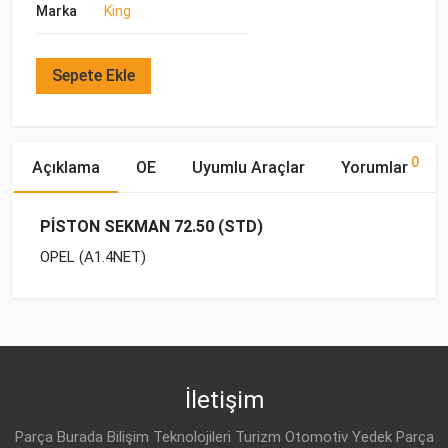
Marka
King
Sepete Ekle
0
Açıklama
OE
Uyumlu Araçlar
Yorumlar
PİSTON SEKMAN 72.50 (STD)
OPEL (A1.4NET)
OE Numaraları
Bu ürün hakkında herhangi bir yorum yapılmamıştır.
Yakıp
Motor
Marka
Model
Tipi
Hacmi
OPEL
25198520
OPEL
ASTRA-J (2010-)
BENZİN
1.4 T
İletişim
OPEL
OPEL
ASTRA-J (2010-)
BENZİN
1.4 T
55580184
Parça Burada Bilişim Teknolojileri Turizm Otomotiv Yedek Parça