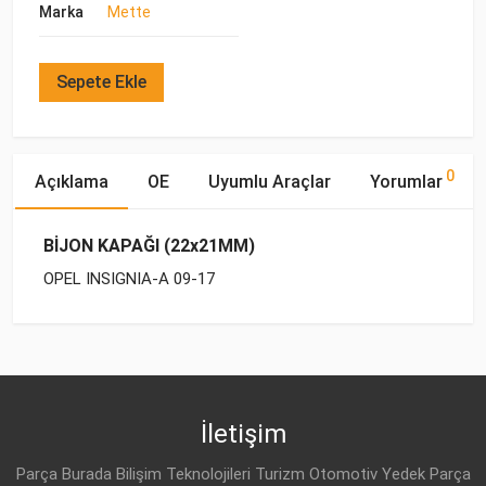
Marka
Mette
Sepete Ekle
0
Açıklama
OE
Uyumlu Araçlar
Yorumlar
BİJON KAPAĞI (22x21MM)
OPEL INSIGNIA-A 09-17
OE Numaraları
Bu ürün hakkında herhangi bir yorum yapılmamıştır.
Marka
Model
Yakıp Tipi
Motor Hacmi
OPEL
OPEL
INSIGNIA-A (2009-)
BENZİN
1.6
60 08 962
OPEL
INSIGNIA-A (2009-)
BENZİN
1.6 T
İletişim
OPEL
13283158
OPEL
INSIGNIA-A (2009-)
BENZİN
1.8
Parça Burada Bilişim Teknolojileri Turizm Otomotiv Yedek Parça