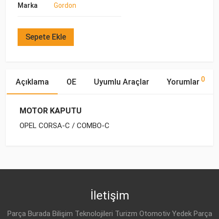
Marka
Gordon
Sepete Ekle
0
Açıklama
OE
Uyumlu Araçlar
Yorumlar
MOTOR KAPUTU
OPEL CORSA-C / COMBO-C
OE Numaraları
Bu ürün hakkında herhangi bir yorum yapılmamıştır.
Marka
Model
Yakıp Tipi
Motor Hacmi
OPEL
OPEL
COMBO-C (2001-)
BENZİN
1.4 16V
11 60 248
OPEL
COMBO-C (2001-)
BENZİN
1.6 8V
İletişim
OPEL
9114251
OPEL
COMBO-C (2001-)
DİZEL
1.3 CDTI 16V
Parça Burada Bilişim Teknolojileri Turizm Otomotiv Yedek Parça