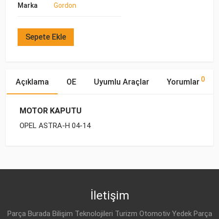
Marka
Gordon
Sepete Ekle
0
Açıklama
OE
Uyumlu Araçlar
Yorumlar
MOTOR KAPUTU
OPEL ASTRA-H 04-14
OE Numaraları
Bu ürün hakkında herhangi bir yorum yapılmamıştır.
Marka
Model
Yakıp Tipi
Motor Hacmi
OPEL
OPEL
ASTRA-H (2004-)
BENZİN
1.6
1160254
OPEL
ASTRA-H (2004-)
BENZİN
1.6
İletişim
OPEL
24465268
OPEL
ASTRA-H (2004-)
BENZİN
1.8
Parça Burada Bilişim Teknolojileri Turizm Otomotiv Yedek Parça