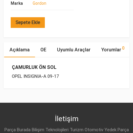
Marka
Gordon
Sepete Ekle
0
Açıklama
OE
Uyumlu Araçlar
Yorumlar
ÇAMURLUK ÖN SOL
OPEL INSIGNIA-A 09-17
OE Numaraları
Bu ürün hakkında herhangi bir yorum yapılmamıştır.
Marka
Model
Yakıp Tipi
Motor Hacmi
OPEL
OPEL
INSIGNIA-A (2009-)
BENZİN
1.6
13277520
OPEL
INSIGNIA-A (2009-)
BENZİN
1.6 T
İletişim
OPEL
61 02 365
OPEL
INSIGNIA-A (2009-)
BENZİN
1.8
Parça Burada Bilişim Teknolojileri Turizm Otomotiv Yedek Parça