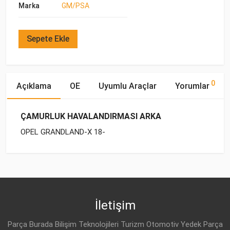
Marka
GM/PSA
Sepete Ekle
0
Açıklama
OE
Uyumlu Araçlar
Yorumlar
ÇAMURLUK HAVALANDIRMASI ARKA
OPEL GRANDLAND-X 18-
OE Numaraları
Bu ürün hakkında herhangi bir yorum yapılmamıştır.
Marka
Model
Yakıp Tipi
Motor Hacmi
İletişim
Parça Burada Bilişim Teknolojileri Turizm Otomotiv Yedek Parça