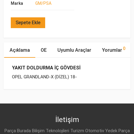
Marka
GM/PSA
Sepete Ekle
0
Açıklama
OE
Uyumlu Araçlar
Yorumlar
YAKIT DOLDURMA İÇ GÖVDESİ
OPEL GRANDLAND-X (DİZEL) 18-
OE Numaraları
Bu ürün hakkında herhangi bir yorum yapılmamıştır.
Marka
Model
Yakıp Tipi
Motor Hacmi
İletişim
Parça Burada Bilişim Teknolojileri Turizm Otomotiv Yedek Parça