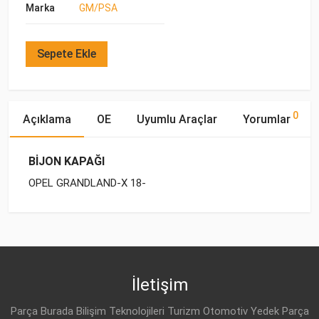
Marka
GM/PSA
Sepete Ekle
0
Açıklama
OE
Uyumlu Araçlar
Yorumlar
BİJON KAPAĞI
OPEL GRANDLAND-X 18-
OE Numaraları
Bu ürün hakkında herhangi bir yorum yapılmamıştır.
Marka
Model
Yakıp Tipi
Motor Hacmi
İletişim
Parça Burada Bilişim Teknolojileri Turizm Otomotiv Yedek Parça