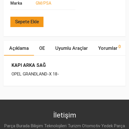
Marka
GM/PSA
Sepete Ekle
0
Açıklama
OE
Uyumlu Araçlar
Yorumlar
KAPI ARKA SAĞ
OPEL GRANDLAND-X 18-
OE Numaraları
Bu ürün hakkında herhangi bir yorum yapılmamıştır.
Marka
Model
Yakıp Tipi
Motor Hacmi
İletişim
Parça Burada Bilişim Teknolojileri Turizm Otomotiv Yedek Parça