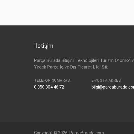
İletişim
Parça Burada Bilişim Teknolojileri Turizm Otomotiv
Yedek Parça İç ve Dış Ticaret Ltd. Şti.
TELEFON NUMARASI
E-POSTA ADRESI
0 850 304 46 72
bilgi@parcaburada.c
Copyright © 2026, ParcaBurada.com