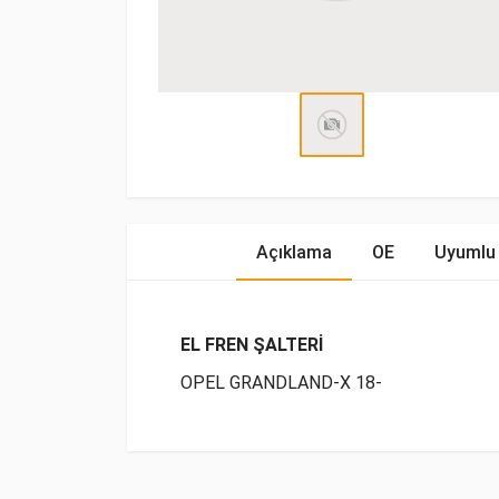
Açıklama
OE
Uyumlu 
EL FREN ŞALTERİ
OPEL GRANDLAND-X 18-
OE Numaraları
Bu ürün hakkında herhangi bir yorum yapılma
Marka
Model
Yakıp Tipi