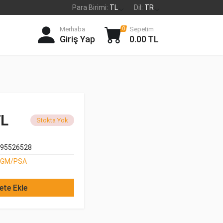
Para Birimi:
TL
Dil:
TR
Merhaba
Sepetim
0
Giriş Yap
0.00 TL
TL
Stokta Yok
95526528
GM/PSA
ete Ekle