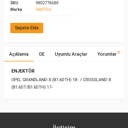
SKU
9802776680
Marka
GM/PSA
Sepete Ekle
0
Açıklama
OE
Uyumlu Araçlar
Yorumlar
ENJEKTÖR
OPEL GRANDLAND-X (B1.6DTH) 18- / CROSSLAND-X
(B1.6DT/B1.6DTH) 17-
OE Numaraları
Bu ürün hakkında herhangi bir yorum yapılmamıştır.
Marka
Model
Yakıp Tipi
Motor Hacmi
İletişim