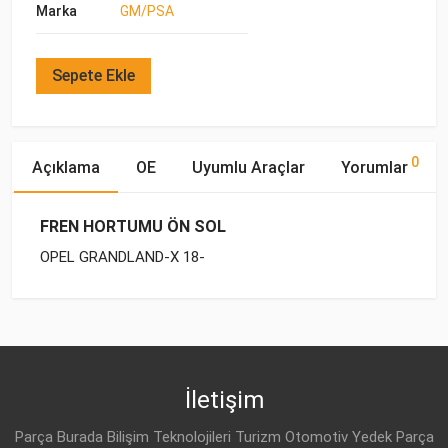
Marka
GM/PSA
Sepete Ekle
0
Açıklama
OE
Uyumlu Araçlar
Yorumlar
FREN HORTUMU ÖN SOL
OPEL GRANDLAND-X 18-
OE Numaraları
Bu ürün hakkında herhangi bir yorum yapılmamıştır.
Marka
Model
Yakıp Tipi
Motor Hacmi
İletişim
Parça Burada Bilişim Teknolojileri Turizm Otomotiv Yedek Parça