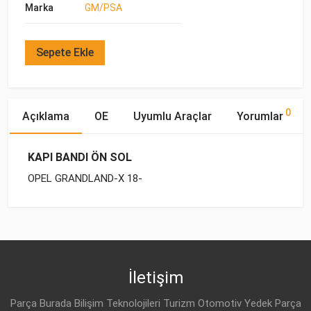
Marka
GM/PSA
Sepete Ekle
0
Açıklama
OE
Uyumlu Araçlar
Yorumlar
KAPI BANDI ÖN SOL
OPEL GRANDLAND-X 18-
OE Numaraları
Bu ürün hakkında herhangi bir yorum yapılmamıştır.
Marka
Model
Yakıp Tipi
Motor Hacmi
İletişim
Parça Burada Bilişim Teknolojileri Turizm Otomotiv Yedek Parça