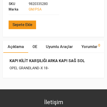
SKU
9820335280
Marka
GM/PSA
Sepete Ekle
0
Açıklama
OE
Uyumlu Araçlar
Yorumlar
KAPI KİLİT KARŞILIĞI ARKA KAPI SAĞ SOL
OPEL GRANDLAND-X 18-
OE Numaraları
Bu ürün hakkında herhangi bir yorum yapılmamıştır.
Marka
Model
Yakıp Tipi
Motor Hacmi
İletişim