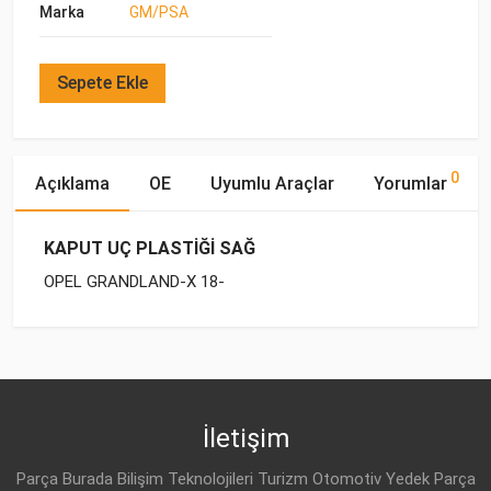
Marka
GM/PSA
Sepete Ekle
0
Açıklama
OE
Uyumlu Araçlar
Yorumlar
KAPUT UÇ PLASTİĞİ SAĞ
OPEL GRANDLAND-X 18-
OE Numaraları
Bu ürün hakkında herhangi bir yorum yapılmamıştır.
Marka
Model
Yakıp Tipi
Motor Hacmi
İletişim
Parça Burada Bilişim Teknolojileri Turizm Otomotiv Yedek Parça