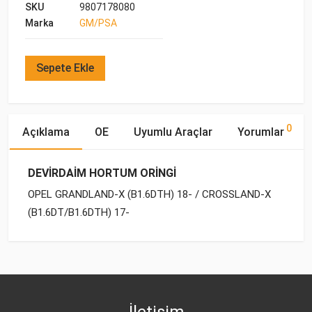
SKU
9807178080
Marka
GM/PSA
Sepete Ekle
0
Açıklama
OE
Uyumlu Araçlar
Yorumlar
DEVİRDAİM HORTUM ORİNGİ
OPEL GRANDLAND-X (B1.6DTH) 18- / CROSSLAND-X
(B1.6DT/B1.6DTH) 17-
OE Numaraları
Bu ürün hakkında herhangi bir yorum yapılmamıştır.
Marka
Model
Yakıp Tipi
Motor Hacmi
İletişim