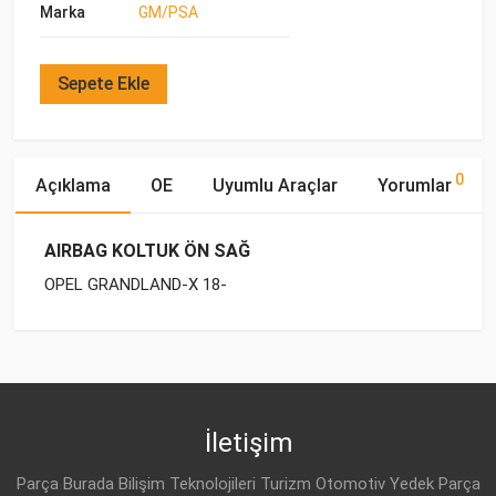
Marka
GM/PSA
Sepete Ekle
0
Açıklama
OE
Uyumlu Araçlar
Yorumlar
AIRBAG KOLTUK ÖN SAĞ
OPEL GRANDLAND-X 18-
OE Numaraları
Bu ürün hakkında herhangi bir yorum yapılmamıştır.
Marka
Model
Yakıp Tipi
Motor Hacmi
İletişim
Parça Burada Bilişim Teknolojileri Turizm Otomotiv Yedek Parça