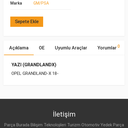
Marka
GM/PSA
Sepete Ekle
0
Açıklama
OE
Uyumlu Araçlar
Yorumlar
YAZI (GRANDLANDX)
OPEL GRANDLAND-X 18-
OE Numaraları
Bu ürün hakkında herhangi bir yorum yapılmamıştır.
Marka
Model
Yakıp Tipi
Motor Hacmi
İletişim
Parça Burada Bilişim Teknolojileri Turizm Otomotiv Yedek Parça