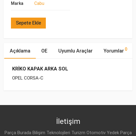
Marka
Cabu
Sepete Ekle
0
Açıklama
OE
Uyumlu Araçlar
Yorumlar
KRİKO KAPAK ARKA SOL
OPEL CORSA-C
OE Numaraları
Bu ürün hakkında herhangi bir yorum yapılmamıştır.
Marka
Model
Yakıp Tipi
Motor Hacmi
OPEL
OPEL
CORSA-C (2001-)
BENZİN
1.0
51 64 676
OPEL
CORSA-C (2001-)
BENZİN
1.0
İletişim
OPEL
9227341
OPEL
CORSA-C (2001-)
BENZİN
1.2 16V
Parça Burada Bilişim Teknolojileri Turizm Otomotiv Yedek Parça