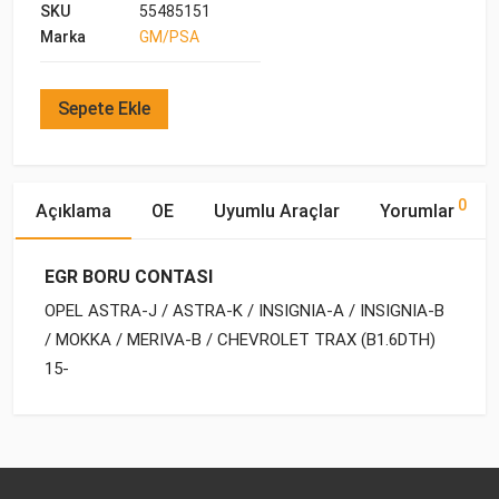
SKU
55485151
Marka
GM/PSA
Sepete Ekle
0
Açıklama
OE
Uyumlu Araçlar
Yorumlar
EGR BORU CONTASI
OPEL ASTRA-J / ASTRA-K / INSIGNIA-A / INSIGNIA-B
/ MOKKA / MERIVA-B / CHEVROLET TRAX (B1.6DTH)
15-
OE Numaraları
Bu ürün hakkında herhangi bir yorum yapılmamıştır.
Marka
Model
Yakıp Tipi
Motor Hacmi