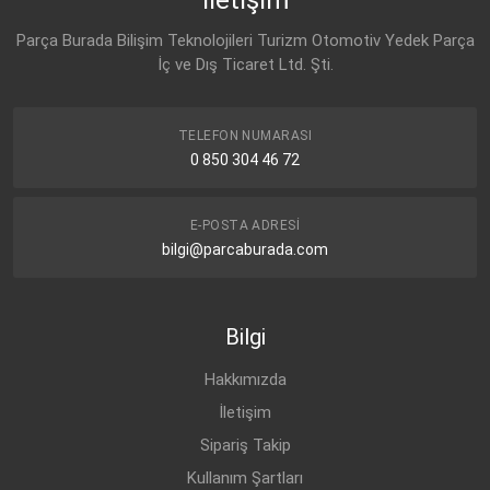
93743413
CHEVROLET
CAPTIVA C100 (2006-
BENZİN
2.4 4X4
Parça Burada Bilişim Teknolojileri Turizm Otomotiv Yedek Parça
2011)
OPEL
İç ve Dış Ticaret Ltd. Şti.
93743413
CHEVROLET
CAPTIVA C100 (2006-
BENZİN
2.4 4X2
2011)
CHEVROLET
CAPTIVA C100 (2006-
BENZİN
2.4 4X4
TELEFON NUMARASI
2011)
0 850 304 46 72
CHEVROLET
CAPTIVA C100 (2006-
BENZİN
3.2 4X4
2011)
E-POSTA ADRESI
CHEVROLET
CAPTIVA C100 (2006-
DİZEL
2.0 D 4X2
bilgi@parcaburada.com
2011)
CHEVROLET
CAPTIVA C100 (2006-
DİZEL
2.0 D 4X4
2011)
Bilgi
OPEL
ANTARA (2007-2014)
BENZİN
2.4
Hakkımızda
OPEL
ANTARA (2007-2014)
BENZİN
2.4
İletişim
OPEL
ANTARA (2007-2014)
BENZİN
2.4 FWD
Sipariş Takip
OPEL
ANTARA (2007-2014)
BENZİN
2.4 4x4
Kullanım Şartları