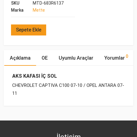
SKU
MTD-683R6137
Marka
Mette
Sepete Ekle
0
Açıklama
OE
Uyumlu Araçlar
Yorumlar
AKS KAFASI İÇ SOL
CHEVROLET CAPTIVA C100 07-10 / OPEL ANTARA 07-
11
OE Numaraları
Bu ürün hakkında herhangi bir yorum yapılmamıştır.
Yakıp
Motor
Marka
Model
Tipi
Hacmi
OPEL
48 04 588
CHEVROLET
CAPTIVA C100 (2006-
BENZİN
2.4 4X2
2011)
İletişim
DAEWOO