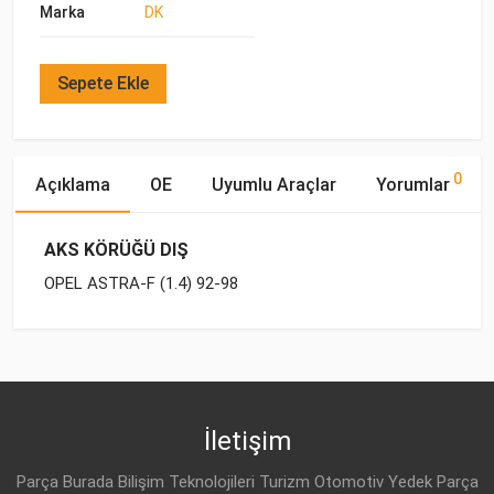
Marka
DK
Sepete Ekle
0
Açıklama
OE
Uyumlu Araçlar
Yorumlar
AKS KÖRÜĞÜ DIŞ
OPEL ASTRA-F (1.4) 92-98
OE Numaraları
Bu ürün hakkında herhangi bir yorum yapılmamıştır.
Marka
Model
Yakıp Tipi
Motor Hacmi
OPEL
OPEL
ASTRA-F (1992-1998)
BENZİN
1.4 8V
7837698
OPEL
ASTRA-F (1992-1998)
BENZİN
1.4 8V
İletişim
OPEL
3 74 152
OPEL
ASTRA-F (1992-1998)
BENZİN
1.4 8V
Parça Burada Bilişim Teknolojileri Turizm Otomotiv Yedek Parça