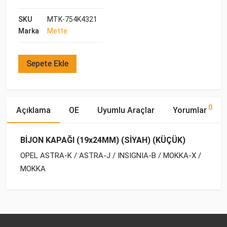
SKU
MTK-754K4321
Marka
Mette
Sepete Ekle
0
Açıklama
OE
Uyumlu Araçlar
Yorumlar
BİJON KAPAĞI (19x24MM) (SİYAH) (KÜÇÜK)
OPEL ASTRA-K / ASTRA-J / INSIGNIA-B / MOKKA-X /
MOKKA
OE Numaraları
Bu ürün hakkında herhangi bir yorum yapılmamıştır.
Marka
Model
Yakıp Tipi
Motor Hacmi
OPEL
OPEL
ASTRA-J (2010-)
BENZİN
1.4
10 08 037