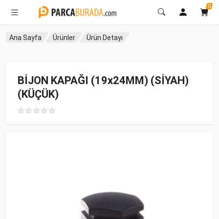
0
Ana Sayfa
Ürünler
Ürün Detayı
BİJON KAPAĞI (19x24MM) (SİYAH)
(KÜÇÜK)