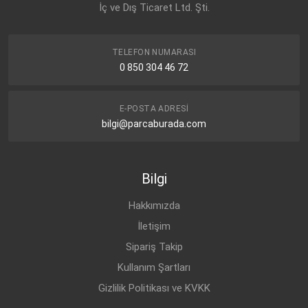
İç ve Dış Ticaret Ltd. Şti.
OPEL
CORSA-E (2015-)
BENZİN
1.4 T
OPEL
CORSA-E (2015-)
BENZİN
1.2
TELEFON NUMARASI
OPEL
CORSA-E (2015-)
BENZİN
1.0
0 850 304 46 72
OPEL
CORSA-E (2015-)
BENZİN
1.0
OPEL
CORSA-E (2015-)
BENZİN
1.4
E-POSTA ADRESI
bilgi@parcaburada.com
Bilgi
Hakkımızda
İletişim
Sipariş Takip
Kullanım Şartları
Gizlilik Politikası ve KVKK