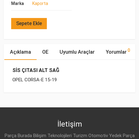
Marka
Kaporta
Sepete Ekle
0
Açıklama
OE
Uyumlu Araçlar
Yorumlar
SİS ÇITASI ALT SAĞ
OPEL CORSA-E 15-19
OE Numaraları
Bu ürün hakkında herhangi bir yorum yapılmamıştır.
Marka
Model
Yakıp Tipi
Motor Hacmi
OPEL
OPEL
CORSA-E (2015-)
DİZEL
1.3 CDTI
14 01 147
OPEL
CORSA-E (2015-)
DİZEL
1.3 CDTI
İletişim
OPEL
13442432
OPEL
CORSA-E (2015-)
BENZİN
1.4
Parça Burada Bilişim Teknolojileri Turizm Otomotiv Yedek Parça