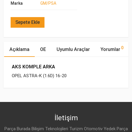
Marka
GM/PSA
Sepete Ekle
0
Açıklama
OE
Uyumlu Araçlar
Yorumlar
AKS KOMPLE ARKA
OPEL ASTRA-K (1.6D) 16-20
OE Numaraları
Bu ürün hakkında herhangi bir yorum yapılmamıştır.
Marka
Model
Yakıp Tipi
Motor Hacmi
İletişim
Parça Burada Bilişim Teknolojileri Turizm Otomotiv Yedek Parça