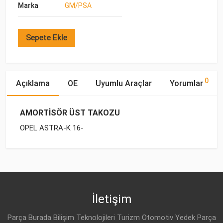
Marka
GM/PSA
Sepete Ekle
0
Açıklama
OE
Uyumlu Araçlar
Yorumlar
AMORTİSÖR ÜST TAKOZU
OPEL ASTRA-K 16-
OE Numaraları
Bu ürün hakkında herhangi bir yorum yapılmamıştır.
Marka
Model
Yakıp Tipi
Motor Hacmi
OPEL
OPEL
ASTRA-K (2016-)
DİZEL
1.6 CDTI
39185990
OPEL
ASTRA-K (2016-)
BENZİN
1.4T SIDI
İletişim
OPEL
39028988
OPEL
ASTRA-K (2016-)
BENZİN
1.4T SIDI
Parça Burada Bilişim Teknolojileri Turizm Otomotiv Yedek Parça