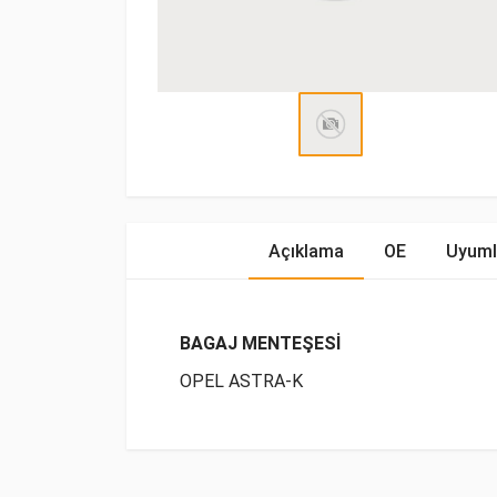
Açıklama
OE
Uyuml
BAGAJ MENTEŞESİ
OPEL ASTRA-K
OE Numaraları
Bu ürün hakkında herhangi bir yorum yapılma
Marka
Model
Yakıp Tipi