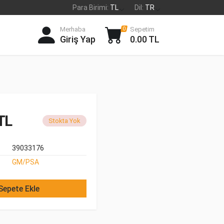
Para Birimi:
TL
Dil:
TR
Merhaba
Sepetim
0
Giriş Yap
0.00 TL
TL
Stokta Yok
39033176
GM/PSA
Sepete Ekle