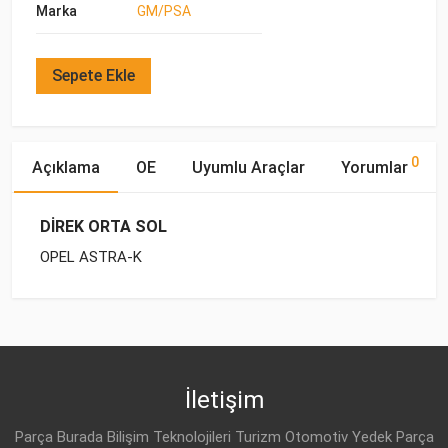
Marka
GM/PSA
Sepete Ekle
0
Açıklama
OE
Uyumlu Araçlar
Yorumlar
DİREK ORTA SOL
OPEL ASTRA-K
OE Numaraları
Bu ürün hakkında herhangi bir yorum yapılmamıştır.
Marka
Model
Yakıp Tipi
Motor Hacmi
İletişim
Parça Burada Bilişim Teknolojileri Turizm Otomotiv Yedek Parça