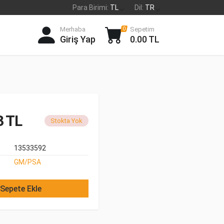
Para Birimi:
TL
Dil:
TR
Merhaba
Sepetim
0
Giriş Yap
0.00 TL
3 TL
Stokta Yok
13533592
GM/PSA
Sepete Ekle