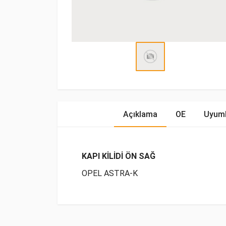
Açıklama
OE
Uyuml
KAPI KİLİDİ ÖN SAĞ
OPEL ASTRA-K
OE Numaraları
Bu ürün hakkında herhangi bir yorum yapılma
Marka
Model
Yakıp Tipi