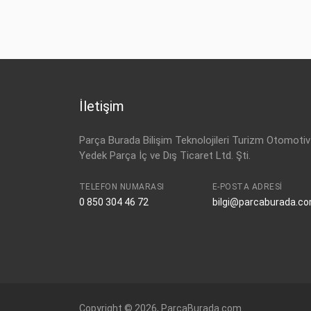
İletişim
Parça Burada Bilişim Teknolojileri Turizm Otomotiv
Yedek Parça İç ve Dış Ticaret Ltd. Şti.
TELEFON NUMARASI
E-POSTA ADRESI
0 850 304 46 72
bilgi@parcaburada.c
Copyright © 2026, ParcaBurada.com