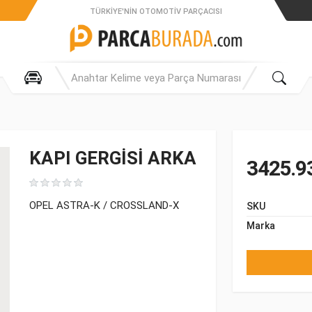
TÜRKIYE'NIN OTOMOTIV PARÇACISI
KAPI GERGİSİ ARKA
3425.9
OPEL ASTRA-K / CROSSLAND-X
SKU
Marka