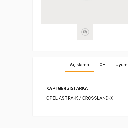
Açıklama
OE
Uyuml
KAPI GERGİSİ ARKA
OPEL ASTRA-K / CROSSLAND-X
OE Numaraları
Bu ürün hakkında herhangi bir yorum yapılma
Marka
Model
Yakıp Tipi