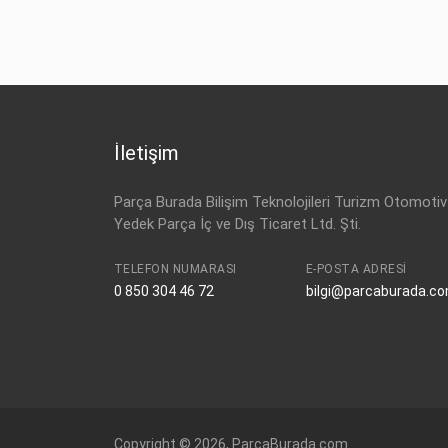
İletişim
Parça Burada Bilişim Teknolojileri Turizm Otomotiv
Yedek Parça İç ve Dış Ticaret Ltd. Şti.
TELEFON NUMARASI
E-POSTA ADRESI
0 850 304 46 72
bilgi@parcaburada.c
Copyright © 2026, ParcaBurada.com