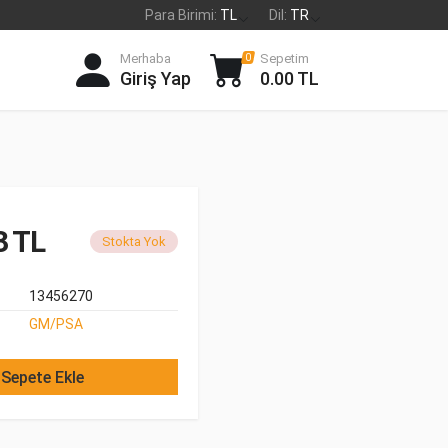
Para Birimi:
TL
Dil:
TR
Merhaba
Sepetim
0
Giriş Yap
0.00 TL
3 TL
Stokta Yok
13456270
GM/PSA
Sepete Ekle