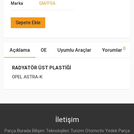
Marka
GM/PSA
Sepete Ekle
0
Açıklama
OE
Uyumlu Araçlar
Yorumlar
RADYATÖR ÜST PLASTİĞİ
OPEL ASTRA-K
OE Numaraları
Bu ürün hakkında herhangi bir yorum yapılmamıştır.
Marka
Model
Yakıp Tipi
Motor Hacmi
İletişim
Parça Burada Bilişim Teknolojileri Turizm Otomotiv Yedek Parça