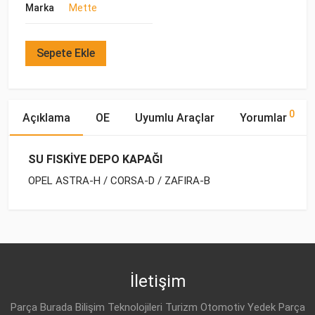
Marka
Mette
Sepete Ekle
0
Açıklama
OE
Uyumlu Araçlar
Yorumlar
SU FISKİYE DEPO KAPAĞI
OPEL ASTRA-H / CORSA-D / ZAFIRA-B
OE Numaraları
Bu ürün hakkında herhangi bir yorum yapılmamıştır.
Marka
Model
Yakıp Tipi
Motor Hacmi
OPEL
OPEL
ASTRA-H (2004-)
BENZİN
1.6
13118170
OPEL
ASTRA-H (2004-)
BENZİN
1.6
İletişim
OPEL
64 50 562
OPEL
ASTRA-H (2004-)
BENZİN
1.8
Parça Burada Bilişim Teknolojileri Turizm Otomotiv Yedek Parça