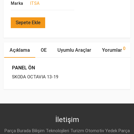
Marka
ITSA
Sepete Ekle
0
Açıklama
OE
Uyumlu Araçlar
Yorumlar
PANEL ÖN
SKODA OCTAVIA 13-19
OE Numaraları
Bu ürün hakkında herhangi bir yorum yapılmamıştır.
Marka
Model
Yakıp Tipi
Motor Hacmi
VW
5E0 805 588 A
İletişim
VW
5E0 805 588
Parça Burada Bilişim Teknolojileri Turizm Otomotiv Yedek Parça