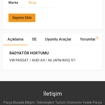
Marka
İbraş
Sepete Ekle
0
Açıklama
OE
Uyumlu Araçlar
Yorumlar
RADYATÖR HORTUMU
VW PASSAT / AUDI A4 / A6 (AFN/AVG) 97-
OE Numaraları
Bu ürün hakkında herhangi bir yorum yapılmamıştır.
Marka
Model
Yakıp Tipi
Motor Hacmi
VW
VW
PASSAT-B5 (1996-2000)
BENZİN
1.8
058 121 058 B
VW
PASSAT-B5 (1996-2000)
BENZİN
1.8
İletişim
AUDI
058 121 058 B
VW
PASSAT-B5 (1996-2000)
BENZİN
1.8 T
Parça Burada Bilişim Teknolojileri Turizm Otomotiv Yedek Parça