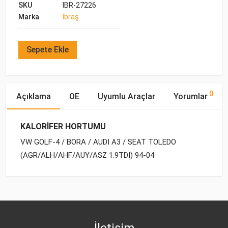
SKU
IBR-27226
Marka
İbraş
Sepete Ekle
0
Açıklama
OE
Uyumlu Araçlar
Yorumlar
KALORİFER HORTUMU
VW GOLF-4 / BORA / AUDI A3 / SEAT TOLEDO
(AGR/ALH/AHF/AUY/ASZ 1.9TDI) 94-04
OE Numaraları
Bu ürün hakkında herhangi bir yorum yapılmamıştır.
Marka
Model
Yakıp Tipi
Motor Hacmi
VW
1J0 122 157 EH
İletişim